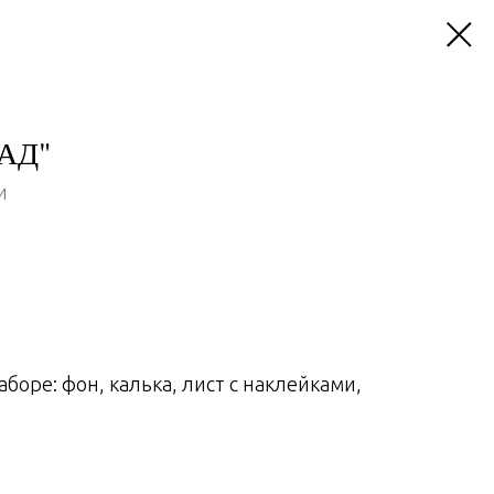
АД"
и
боре: фон, калька, лист с наклейками,